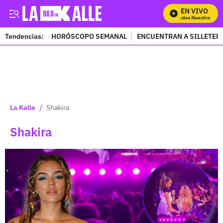
EN VIVO
Mira Todos Nuestros Progr
Tendencias:
HORÓSCOPO SEMANAL
ENCUENTRAN A SILLETER
PUBLICIDAD
/
La Kalle
Shakira
Shakira