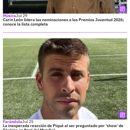
Música
Jul 29
Carín León lidera las nominaciones a los Premios Juventud 2026;
conoce la lista completa
Farándula
Jul 25
La inesperada reacción de Piqué al ser preguntado por ‘show’ de
Shakira en final del Mundial