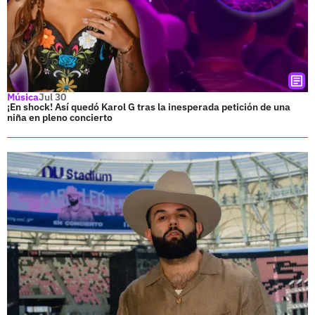
Música
Jul 30
¡En shock! Así quedó Karol G tras la inesperada petición de una
niña en pleno concierto