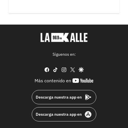
Síguenos en:
facebook
tiktok
instagram
twitter
google
youtube-
Más contenido en
footer
Descarga nuestra app en
Descarga nuestra app en