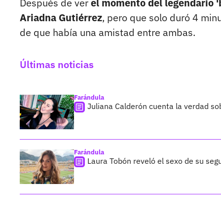
Después de ver
el momento del legendario '
Ariadna Gutiérrez
, pero que solo duró 4 min
de que había una amistad entre ambas.
Últimas noticias
Farándula
Juliana Calderón cuenta la verdad so
Farándula
Laura Tobón reveló el sexo de su segu