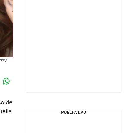
ez /
Whatsapp
k
so de
uella
PUBLICIDAD