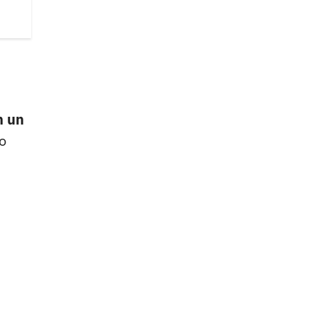
n un
o