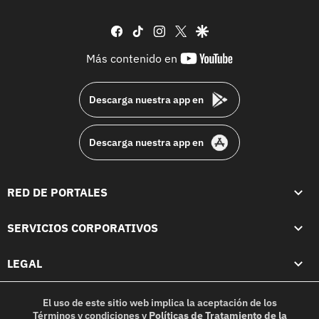
facebook
tiktok
instagram
twitter
google
youtube-
Más contenido en
footer
Descarga nuestra app en
Descarga nuestra app en
RED DE PORTALES
SERVICIOS CORPORATIVOS
LEGAL
El uso de este sitio web implica la aceptación de los
Términos y condiciones
y
Políticas de Tratamiento de la