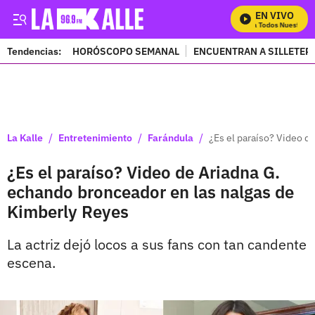
EN VIVO
Mira Todos Nuestros P
Tendencias:
HORÓSCOPO SEMANAL
ENCUENTRAN A SILLETER
PUBLICIDAD
/
/
/
La Kalle
Entretenimiento
Farándula
¿Es el paraíso? Video d
¿Es el paraíso? Video de Ariadna G.
echando bronceador en las nalgas de
Kimberly Reyes
La actriz dejó locos a sus fans con tan candente
escena.