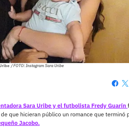
Uribe
/ FOTO: Instagram Sara Uribe
Faceboo
X
ntadora Sara Uribe y el futbolista Fredy Guarín
de que hicieran público un romance que terminó 
pequeño Jacobo.