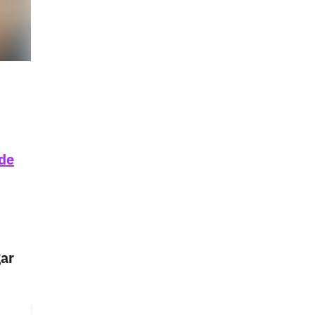
 de
gar