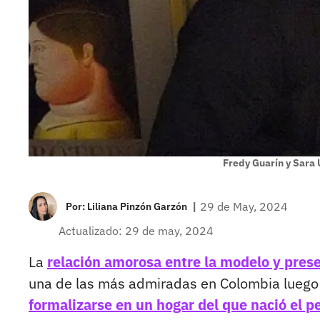
Fredy Guarín y Sara 
|
29 de May, 2024
Por:
Liliana Pinzón Garzón
Actualizado: 29 de may, 2024
La
relación amorosa entre la modelo y prese
una de las más admiradas en Colombia luego 
formalizarse en un hogar del que nació el 