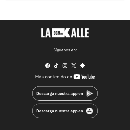
Síguenos en:
facebook
tiktok
instagram
twitter
google
youtube-
Más contenido en
footer
Descarga nuestra app en
Descarga nuestra app en