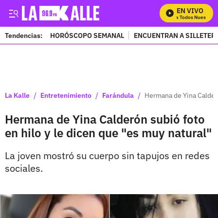
EN VIVO
Mira Todos Nuestros P
Tendencias:
HORÓSCOPO SEMANAL
ENCUENTRAN A SILLETER
PUBLICIDAD
/
/
/
La Kalle
Entretenimiento
Farándula
Hermana de Yina Calderó
Hermana de Yina Calderón subió foto
en hilo y le dicen que "es muy natural"
La joven mostró su cuerpo sin tapujos en redes
sociales.