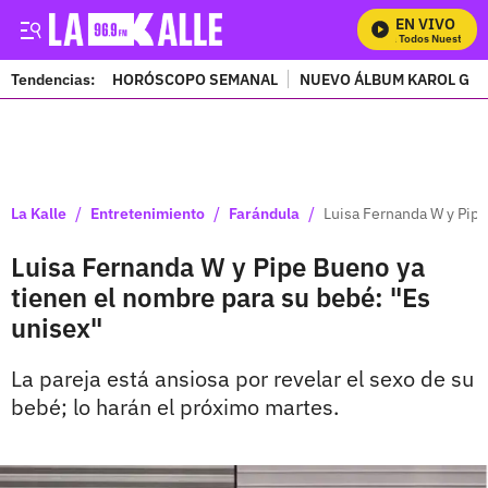
EN VIVO
Mira Todos Nuestros P
Tendencias:
HORÓSCOPO SEMANAL
NUEVO ÁLBUM KAROL G
PUBLICIDAD
/
/
/
La Kalle
Entretenimiento
Farándula
Luisa Fernanda W y Pipe
Luisa Fernanda W y Pipe Bueno ya
tienen el nombre para su bebé: "Es
unisex"
La pareja está ansiosa por revelar el sexo de su
bebé; lo harán el próximo martes.