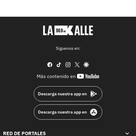
Síguenos en:
facebook
tiktok
instagram
twitter
google
youtube-
Más contenido en
footer
Descarga nuestra app en
Descarga nuestra app en
RED DE PORTALES