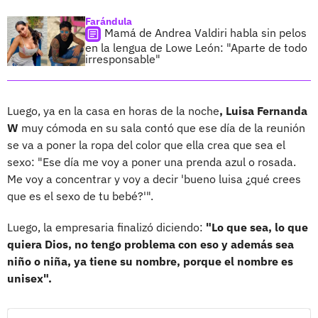
Farándula
Mamá de Andrea Valdiri habla sin pelos
en la lengua de Lowe León: "Aparte de todo
irresponsable"
Luego, ya en la casa en horas de la noche
, Luisa Fernanda
W
muy cómoda en su sala contó que ese día de la reunión
se va a poner la ropa del color que ella crea que sea el
sexo: "Ese día me voy a poner una prenda azul o rosada.
Me voy a concentrar y voy a decir 'bueno luisa ¿qué crees
que es el sexo de tu bebé?'".
Luego, la empresaria finalizó diciendo:
"Lo que sea, lo que
quiera Dios, no tengo problema con eso y además sea
niño o niña, ya tiene su nombre, porque el nombre es
unisex".