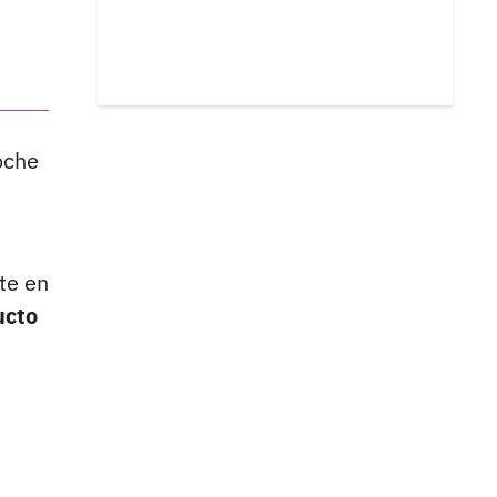
oche
te en
ucto