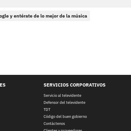
ogle y entérate de lo mejor de la música
LES
SERVICIOS CORPORATIVOS
Servicio al televidente
Defensor del televidente
TDT
Código del buen gobierno
Contáctenos
Clientes y proveedores