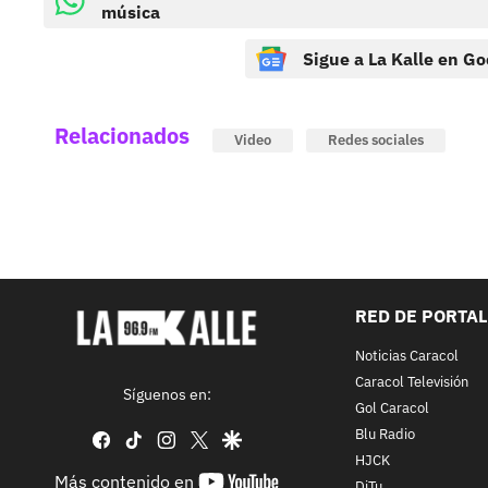
música
Sigue a La Kalle en Go
Relacionados
Video
Redes sociales
RED DE PORTA
Noticias Caracol
Caracol Televisión
Síguenos en:
Gol Caracol
Blu Radio
facebook
tiktok
instagram
twitter
google
HJCK
youtube-
Más contenido en
DiTu