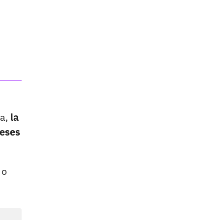
a,
la
meses
 o