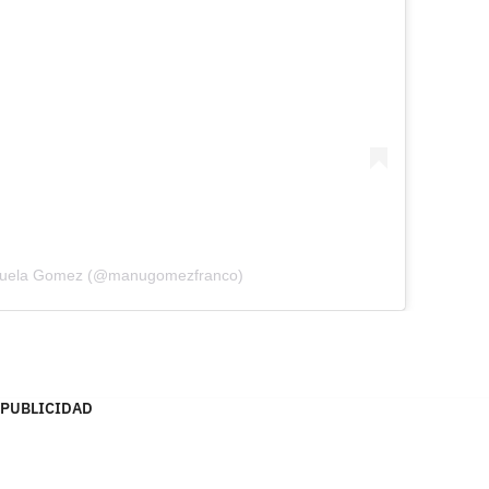
anuela Gomez (@manugomezfranco)
PUBLICIDAD