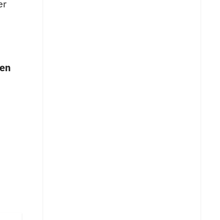
er
 en