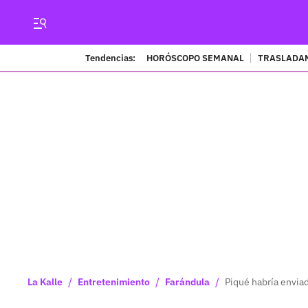
Tendencias:
HORÓSCOPO SEMANAL
TRASLADAN
/
/
/
La Kalle
Entretenimiento
Farándula
Piqué habría enviad