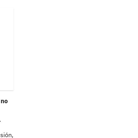
 no
.
sión,