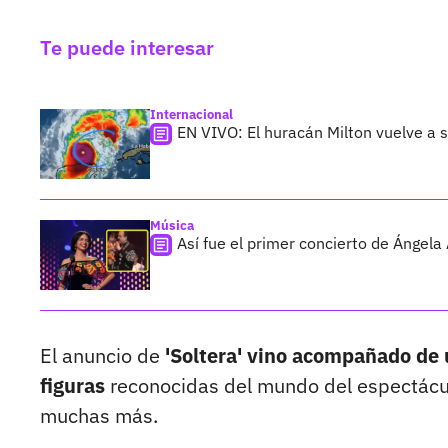
Te puede interesar
Internacional
EN VIVO: El huracán Milton vuelve a s
Música
Así fue el primer concierto de Ángela
El anuncio de
'Soltera' vino acompañado de u
figuras
reconocidas del mundo del espectácul
muchas más.