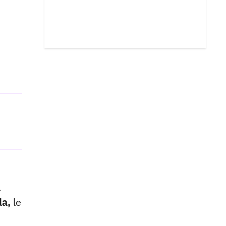
a
la,
le