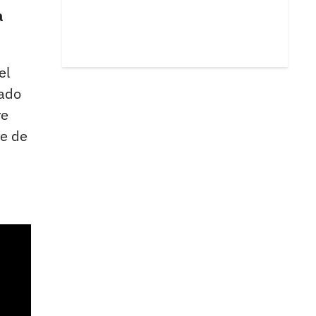
a
el
jado
re
te de