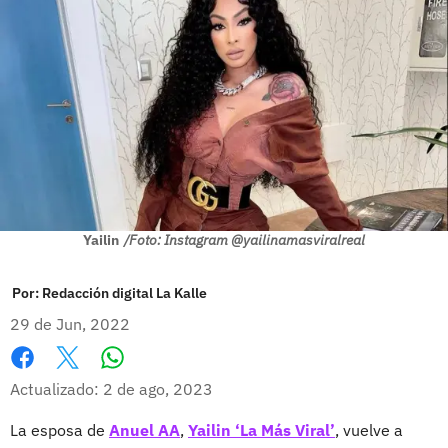
Yailin
/Foto: Instagram @yailinamasviralreal
Por:
Redacción digital La Kalle
29 de Jun, 2022
Whatsapp
Facebook
X
Actualizado: 2 de ago, 2023
La esposa de
Anuel AA
,
Yailin ‘La Más Viral’
, vuelve a