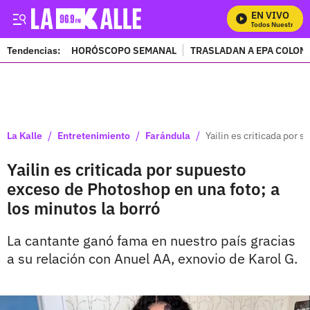
EN VIVO
Mira Todos Nuestros Pr
Tendencias:
HORÓSCOPO SEMANAL
TRASLADAN A EPA COLOM
PUBLICIDAD
/
/
/
La Kalle
Entretenimiento
Farándula
Yailin es criticada por 
Yailin es criticada por supuesto
exceso de Photoshop en una foto; a
los minutos la borró
La cantante ganó fama en nuestro país gracias
a su relación con Anuel AA, exnovio de Karol G.