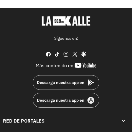
Síguenos en:
facebook
tiktok
instagram
twitter
google
youtube-
Más contenido en
footer
Descarga nuestra app en
Descarga nuestra app en
RED DE PORTALES