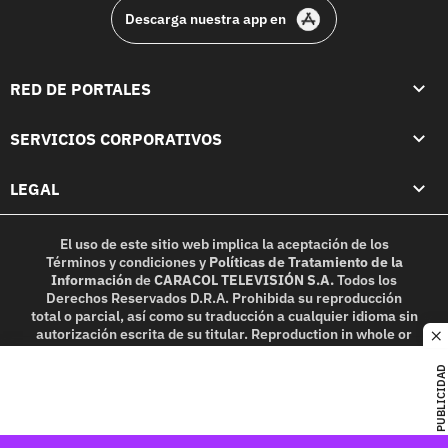
Descarga nuestra app en
RED DE PORTALES
SERVICIOS CORPORATIVOS
LEGAL
El uso de este sitio web implica la aceptación de los
Términos y condiciones
y
Políticas de Tratamiento de la
Información
de
CARACOL TELEVISIÓN S.A.
Todos los
Derechos Reservados D.R.A. Prohibida su reproducción
total o parcial, así como su traducción a cualquier idioma sin
autorización escrita de su titular. Reproduction in whole or
c
in part, or translation without written permission is
prohibited. All rights reserved 2025.
PUBLICIDAD
MIEMBRO DE: