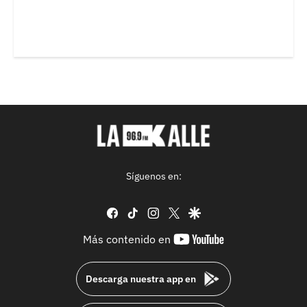
Síguenos en:
facebook
tiktok
instagram
twitter
google
youtube-
Más contenido en
footer
Descarga nuestra app en