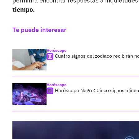
permitirá encontrar respuestas a inquietude
tiempo.
Te puede interesar
Horóscopo
Cuatro signos del zodiaco recibirán n
Horóscopo
Horóscopo Negro: Cinco signos alinea