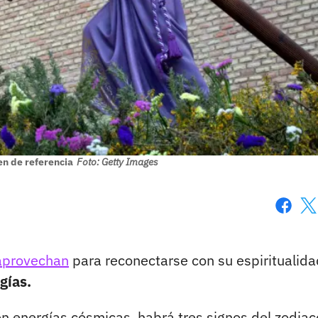
n de referencia
Foto: Getty Images
Faceboo
X
aprovechan
para reconectarse con su espiritualida
gías.
en energías cósmicas, habrá tres signos del zodiac