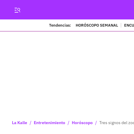
Tendencias:
HORÓSCOPO SEMANAL
ENCU
/
/
/
La Kalle
Entretenimiento
Horóscopo
Tres signos del z