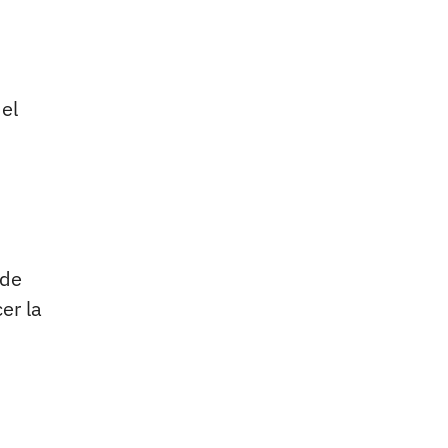
del
de
er la