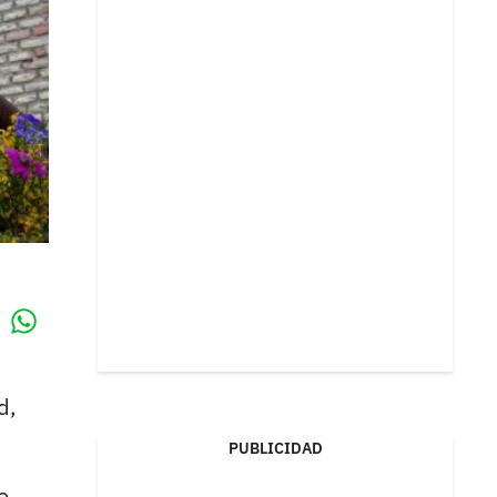
Whatsapp
k
d,
PUBLICIDAD
o