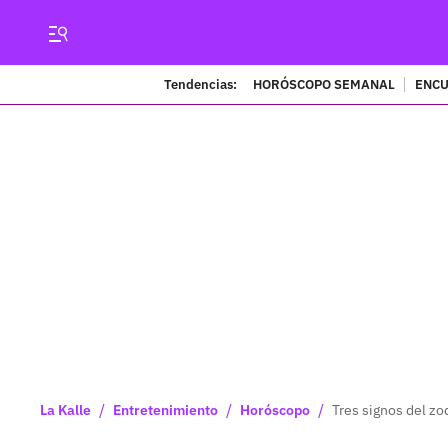
Tendencias:
HORÓSCOPO SEMANAL
ENCU
/
/
/
La Kalle
Entretenimiento
Horóscopo
Tres signos del z