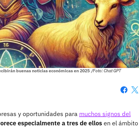
recibirán buenas noticias económicas en 2025
/Foto: Chat GPT
Faceboo
X
presas y oportunidades para
muchos signos del
vorece especialmente a tres de ellos
en el ámbito