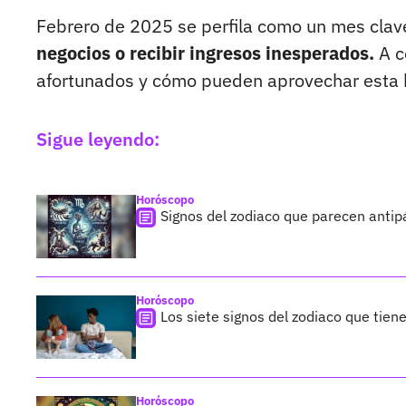
Febrero de 2025 se perfila como un mes clave
negocios o recibir ingresos inesperados.
A c
afortunados y cómo pueden aprovechar esta 
Sigue leyendo:
Horóscopo
Signos del zodiaco que parecen antipá
Horóscopo
Los siete signos del zodiaco que tien
Horóscopo