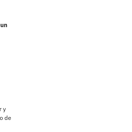
n
un
r y
to de