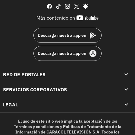
facebook
tiktok
instagram
twitter
google
youtube-
Más contenido en
footer
Descarga nuestra app en
Descarga nuestra app en
RED DE PORTALES
SERVICIOS CORPORATIVOS
LEGAL
El uso de este sitio web implica la aceptación de los
Términos y condiciones
y
Políticas de Tratamiento de la
Información
de
CARACOL TELEVISIÓN S.A.
Todos los