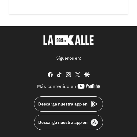
Síguenos en:
facebook
tiktok
instagram
twitter
google
youtube-
Más contenido en
footer
Descarga nuestra app en
Descarga nuestra app en