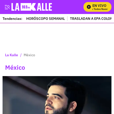
EN VIVO
Mira Todos Nuestros Pro
Tendencias:
HORÓSCOPO SEMANAL
TRASLADAN A EPA COLOM
PUBLICIDAD
/
La Kalle
México
México