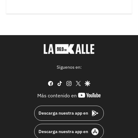
Síguenos en:
facebook
tiktok
instagram
twitter
google
youtube-
Más contenido en
footer
Descarga nuestra app en
Descarga nuestra app en