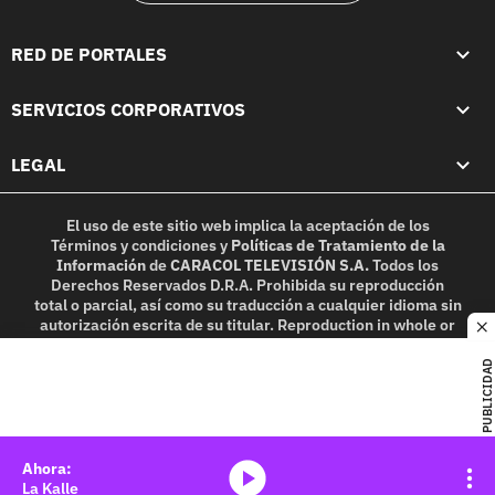
RED DE PORTALES
SERVICIOS CORPORATIVOS
LEGAL
El uso de este sitio web implica la aceptación de los
Términos y condiciones
y
Políticas de Tratamiento de la
Información
de
CARACOL TELEVISIÓN S.A.
Todos los
Derechos Reservados D.R.A. Prohibida su reproducción
total o parcial, así como su traducción a cualquier idioma sin
autorización escrita de su titular. Reproduction in whole or
c
in part, or translation without written permission is
prohibited. All rights reserved 2025.
PUBLICIDAD
MIEMBRO DE:
media-icon
La Kalle