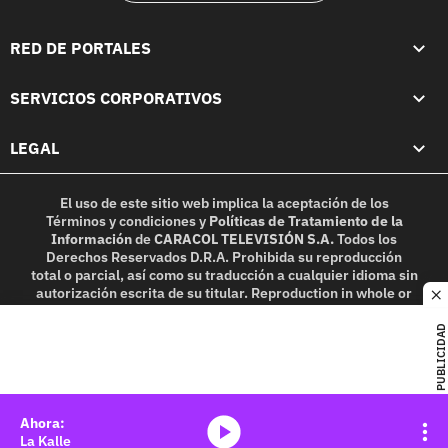
RED DE PORTALES
SERVICIOS CORPORATIVOS
LEGAL
El uso de este sitio web implica la aceptación de los
Términos y condiciones
y
Políticas de Tratamiento de la
Información
de
CARACOL TELEVISIÓN S.A.
Todos los
Derechos Reservados D.R.A. Prohibida su reproducción
total o parcial, así como su traducción a cualquier idioma sin
autorización escrita de su titular. Reproduction in whole or
c
in part, or translation without written permission is
prohibited. All rights reserved 2025.
PUBLICIDAD
MIEMBRO DE:
media-icon
La Kalle