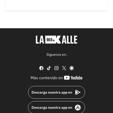
Síguenos en:
facebook
tiktok
instagram
twitter
google
youtube-
Más contenido en
footer
Descarga nuestra app en
Descarga nuestra app en