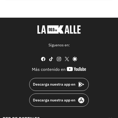
Síguenos en:
facebook
tiktok
instagram
twitter
google
youtube-
Más contenido en
footer
Descarga nuestra app en
Descarga nuestra app en