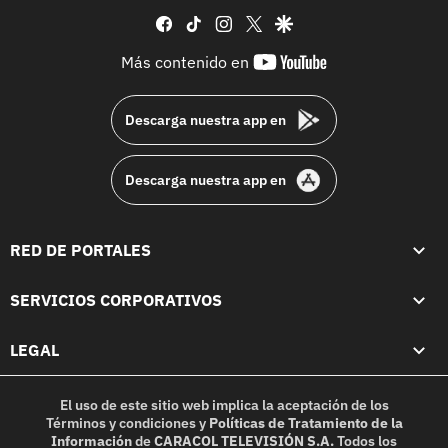
facebook
tiktok
instagram
twitter
google
youtube-
Más contenido en
footer
Descarga nuestra app en
Descarga nuestra app en
RED DE PORTALES
SERVICIOS CORPORATIVOS
LEGAL
El uso de este sitio web implica la aceptación de los
Términos y condiciones
y
Políticas de Tratamiento de la
Información
de
CARACOL TELEVISIÓN S.A.
Todos los