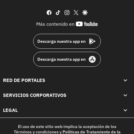
facebook
tiktok
instagram
twitter
google
youtube-
Más contenido en
footer
Descarga nuestra app en
Descarga nuestra app en
RED DE PORTALES
SERVICIOS CORPORATIVOS
LEGAL
El uso de este sitio web implica la aceptación de los
Términos y condiciones
y
Políticas de Tratamiento de la