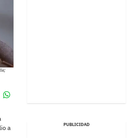
le;
Whatsapp
k
a
PUBLICIDAD
io a