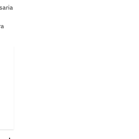
saria
ra