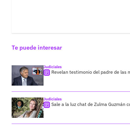
Te puede interesar
Judiciales
Revelan testimonio del padre de las
Judiciales
Sale a la luz chat de Zulma Guzmán c