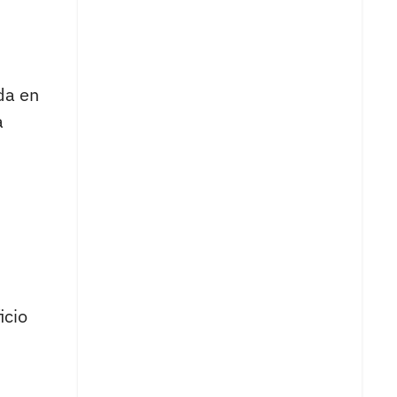
da en
a
icio