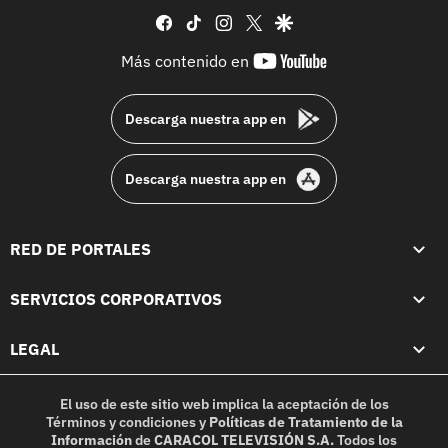
facebook
tiktok
instagram
twitter
google
youtube-
Más contenido en
footer
Descarga nuestra app en
Descarga nuestra app en
RED DE PORTALES
SERVICIOS CORPORATIVOS
LEGAL
El uso de este sitio web implica la aceptación de los
Términos y condiciones
y
Políticas de Tratamiento de la
Información
de
CARACOL TELEVISIÓN S.A.
Todos los