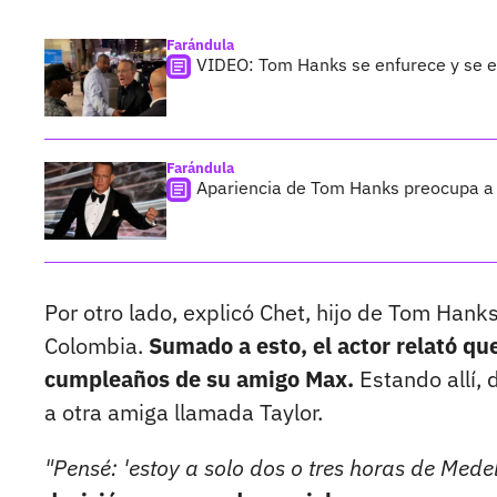
Farándula
VIDEO: Tom Hanks se enfurece y se e
Farándula
Apariencia de Tom Hanks preocupa a f
Por otro lado, explicó Chet, hijo de Tom Hank
Colombia.
Sumado a esto, el actor relató que
cumpleaños de su amigo Max.
Estando allí, 
a otra amiga llamada Taylor.
"Pensé: 'estoy a solo dos o tres horas de Medell