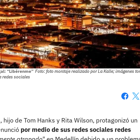
gal: “Libérenme”
Foto: foto montaje realizado por La Kalle; imágenes 
e redes sociales
Faceboo
X
 hijo de Tom Hanks y Rita Wilson, protagonizó un
denunció
por medio de sus redes sociales redes
lmente atrapado
" en Medellín debido a un problem