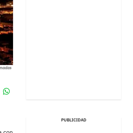
tomadas
Whatsapp
k
PUBLICIDAD
a con