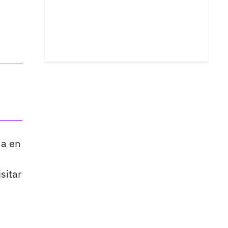
da en
sitar