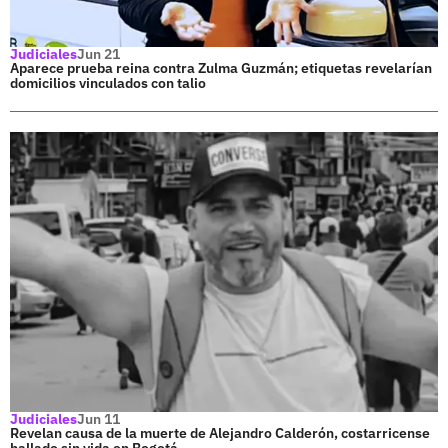
Judiciales
Jun 21
Aparece prueba reina contra Zulma Guzmán; etiquetas revelarían
domicilios vinculados con talio
Judiciales
Jun 11
Revelan causa de la muerte de Alejandro Calderón, costarricense
hallado sin vida en Bogotá