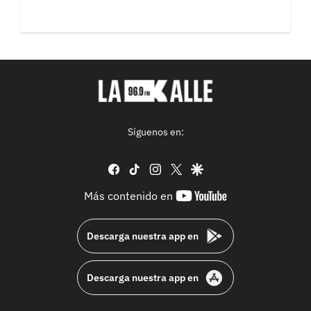
Síguenos en:
facebook
tiktok
instagram
twitter
google
youtube-
Más contenido en
footer
Descarga nuestra app en
Descarga nuestra app en