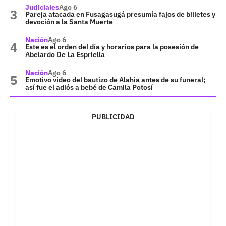
Judiciales
Ago 6
Pareja atacada en Fusagasugá presumía fajos de billetes y
devoción a la Santa Muerte
Nación
Ago 6
Este es el orden del día y horarios para la posesión de
Abelardo De La Espriella
Nación
Ago 6
Emotivo video del bautizo de Alahia antes de su funeral;
así fue el adiós a bebé de Camila Potosí
PUBLICIDAD