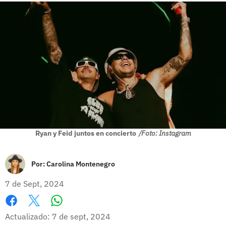
Ryan y Feid juntos en concierto
/Foto: Instagram
Por:
Carolina Montenegro
7 de Sept, 2024
Whatsapp
Facebook
X
Actualizado: 7 de sept, 2024