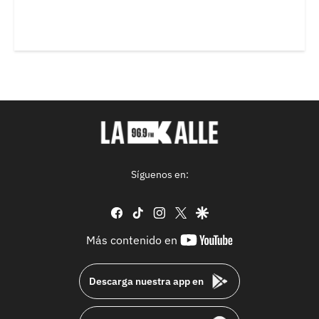
Síguenos en:
facebook
tiktok
instagram
twitter
google
youtube-
Más contenido en
footer
Descarga nuestra app en