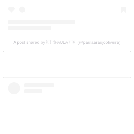
A post shared by 🇧🇷PAULA🇫🇷 (@paulaaraujooliveira)