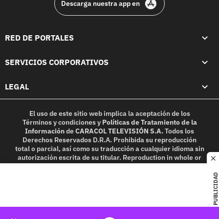
Descarga nuestra app en
RED DE PORTALES
SERVICIOS CORPORATIVOS
LEGAL
El uso de este sitio web implica la aceptación de los
Términos y condiciones
y
Políticas de Tratamiento de la
Información
de
CARACOL TELEVISIÓN S.A.
Todos los
Derechos Reservados D.R.A. Prohibida su reproducción
total o parcial, así como su traducción a cualquier idioma sin
autorización escrita de su titular. Reproduction in whole or
c
in part, or translation without written permission is
prohibited. All rights reserved 2025.
PUBLICIDAD
MIEMBRO DE: