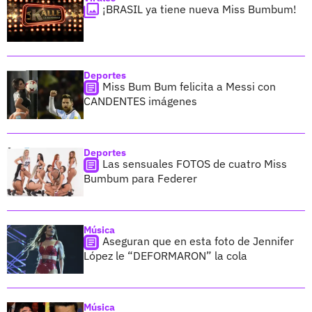
¡BRASIL ya tiene nueva Miss Bumbum!
Deportes
Miss Bum Bum felicita a Messi con
CANDENTES imágenes
Deportes
Las sensuales FOTOS de cuatro Miss
Bumbum para Federer
Música
Aseguran que en esta foto de Jennifer
López le “DEFORMARON” la cola
Música