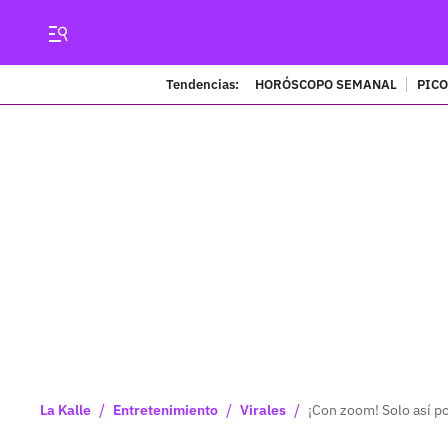
Tendencias:
HORÓSCOPO SEMANAL
PICO
/
/
/
La Kalle
Entretenimiento
Virales
¡Con zoom! Solo así po