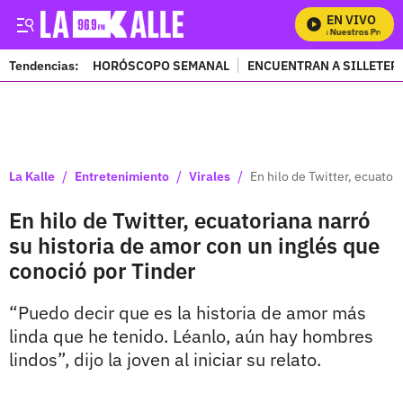
EN VIVO
Mira Todos Nuestros Program
Tendencias:
HORÓSCOPO SEMANAL
ENCUENTRAN A SILLETER
PUBLICIDAD
/
/
/
La Kalle
Entretenimiento
Virales
En hilo de Twitter, ecuator
En hilo de Twitter, ecuatoriana narró
su historia de amor con un inglés que
conoció por Tinder
“Puedo decir que es la historia de amor más
linda que he tenido. Léanlo, aún hay hombres
lindos”, dijo la joven al iniciar su relato.