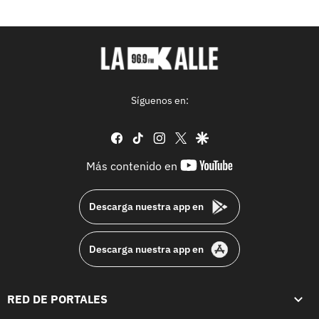
Síguenos en:
facebook
tiktok
instagram
twitter
google
youtube-
Más contenido en
footer
Descarga nuestra app en
Descarga nuestra app en
RED DE PORTALES