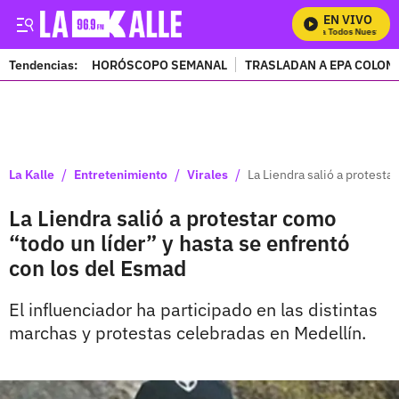
EN VIVO
Mira Todos Nuestros P
Tendencias:
HORÓSCOPO SEMANAL
TRASLADAN A EPA COLOM
PUBLICIDAD
/
/
/
La Kalle
Entretenimiento
Virales
La Liendra salió a protesta
La Liendra salió a protestar como
“todo un líder” y hasta se enfrentó
con los del Esmad
El influenciador ha participado en las distintas
marchas y protestas celebradas en Medellín.