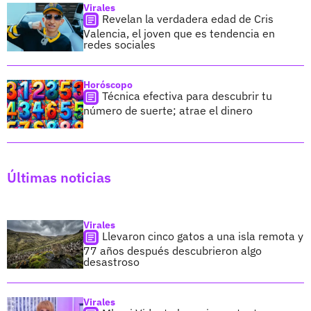
Virales
Revelan la verdadera edad de Cris
Valencia, el joven que es tendencia en
redes sociales
Horóscopo
Técnica efectiva para descubrir tu
número de suerte; atrae el dinero
Últimas noticias
Virales
Llevaron cinco gatos a una isla remota y
77 años después descubrieron algo
desastroso
Virales