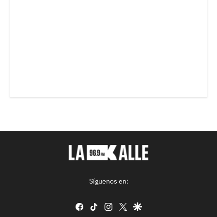
Síguenos en:
facebook
tiktok
instagram
twitter
google