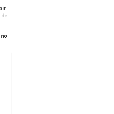
sin
a de
 no