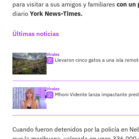
para visitar a sus amigos y familiares
con un 
diario
York News-Times.
Últimas noticias
Virales
Llevaron cinco gatos a una isla remo
Virales
Mhoni Vidente lanza impactante predi
Cuando fueron detenidos por la policía en Neb
que la marihuana, valorada en unos 336.000 d