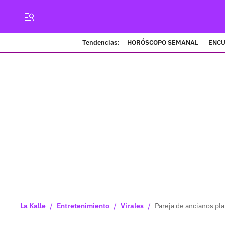
Tendencias:
HORÓSCOPO SEMANAL
ENCU
/
/
/
La Kalle
Entretenimiento
Virales
Pareja de ancianos p