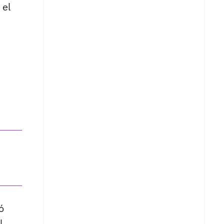
 el
ó
l