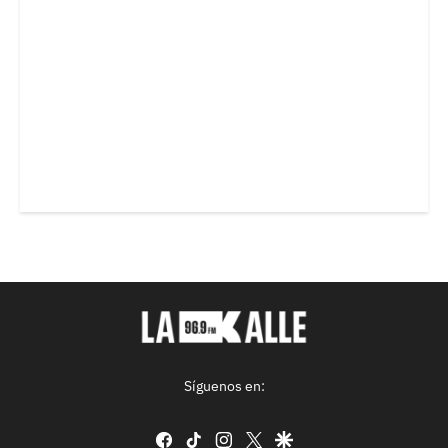
Síguenos en:
facebook
tiktok
instagram
twitter
google