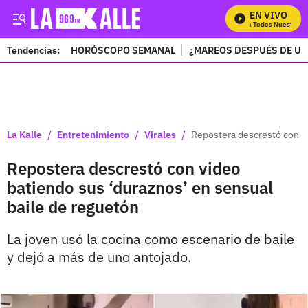
EN VIVO
Mira Todos Nuestros P
Tendencias:
HORÓSCOPO SEMANAL
¿MAREOS DESPUÉS DE UN
PUBLICIDAD
/
/
/
La Kalle
Entretenimiento
Virales
Repostera descrestó con vi
Repostera descrestó con video
batiendo sus ‘duraznos’ en sensual
baile de reguetón
La joven usó la cocina como escenario de baile
y dejó a más de uno antojado.