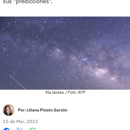
sus "predicciones".
Vía láctea
/ Foto: AFP
Por:
Liliana Pinzón Garzón
15 de Mar, 2023