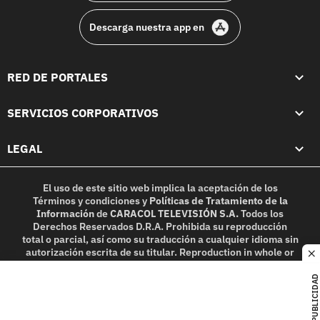
Descarga nuestra app en
RED DE PORTALES
SERVICIOS CORPORATIVOS
LEGAL
El uso de este sitio web implica la aceptación de los
Términos y condiciones
y
Políticas de Tratamiento de la
Información
de
CARACOL TELEVISIÓN S.A.
Todos los
Derechos Reservados D.R.A. Prohibida su reproducción
total o parcial, así como su traducción a cualquier idioma sin
autorización escrita de su titular. Reproduction in whole or
c
in part, or translation without written permission is
prohibited. All rights reserved 2025.
PUBLICIDAD
MIEMBRO DE: