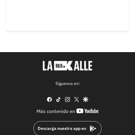
Síguenos en:
facebook
tiktok
instagram
twitter
google
youtube-
Más contenido en
footer
Descarga nuestra app en