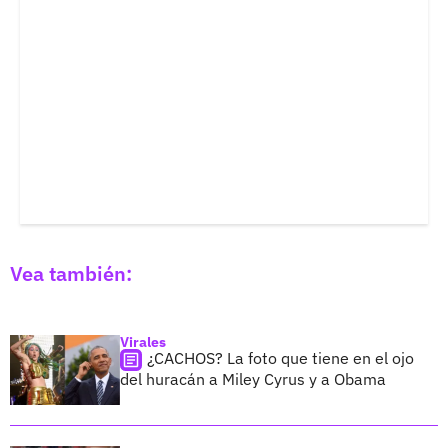
Vea también:
Virales
¿CACHOS? La foto que tiene en el ojo
del huracán a Miley Cyrus y a Obama