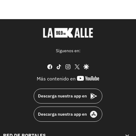
Síguenos en:
facebook
tiktok
instagram
twitter
google
youtube-
Más contenido en
footer
Descarga nuestra app en
Descarga nuestra app en
RED DE PORTALES