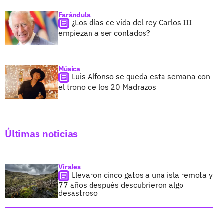
Farándula
¿Los días de vida del rey Carlos III
empiezan a ser contados?
Música
Luis Alfonso se queda esta semana con
el trono de los 20 Madrazos
Últimas noticias
Virales
Llevaron cinco gatos a una isla remota y
77 años después descubrieron algo
desastroso