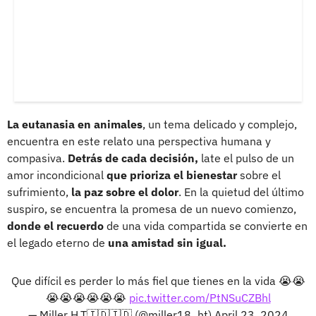
La eutanasia en animales
, un tema delicado y complejo,
encuentra en este relato una perspectiva humana y
compasiva.
Detrás de cada decisión,
late el pulso de un
amor incondicional
que prioriza el bienestar
sobre el
sufrimiento,
la paz sobre el dolor
. En la quietud del último
suspiro, se encuentra la promesa de un nuevo comienzo,
donde el recuerdo
de una vida compartida se convierte en
el legado eterno de
una amistad sin igual.
Que difícil es perder lo más fiel que tienes en la vida 😭😭
😭😭😭😭😭😭
pic.twitter.com/PtNSuCZBhl
— Miller H.T🇮🇩🇮🇩 (@miller18_ht)
April 23, 2024