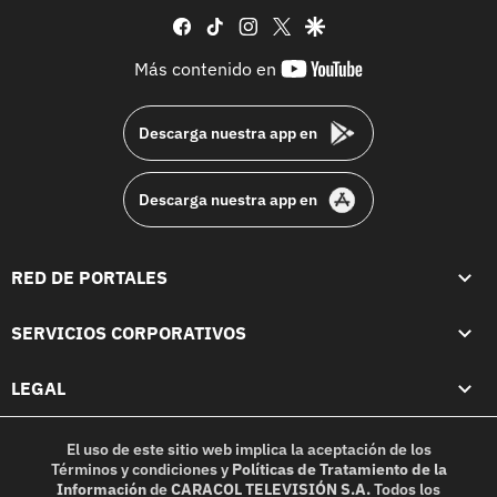
facebook
tiktok
instagram
twitter
google
youtube-
Más contenido en
footer
Descarga nuestra app en
Descarga nuestra app en
RED DE PORTALES
SERVICIOS CORPORATIVOS
LEGAL
El uso de este sitio web implica la aceptación de los
Términos y condiciones
y
Políticas de Tratamiento de la
Información
de
CARACOL TELEVISIÓN S.A.
Todos los