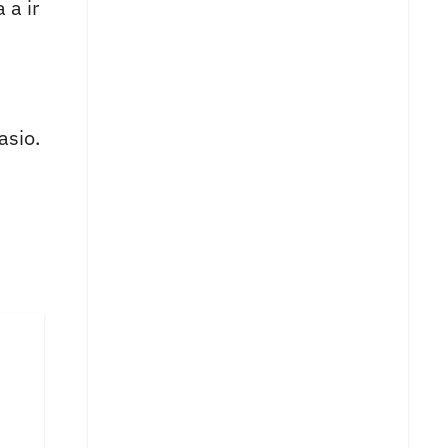
 a ir
asio.