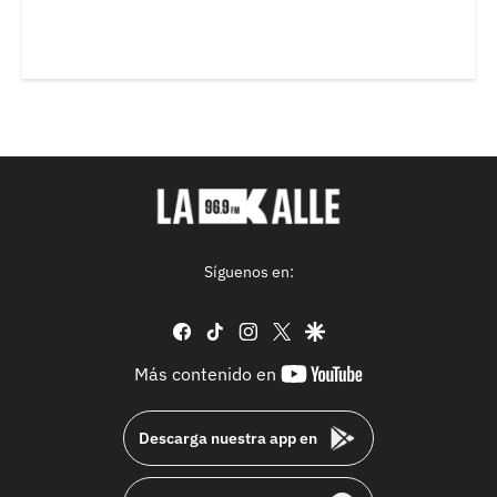
Síguenos en:
facebook
tiktok
instagram
twitter
google
youtube-
Más contenido en
footer
Descarga nuestra app en