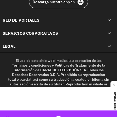
Descarga nuestra app en
RED DE PORTALES
SERVICIOS CORPORATIVOS
LEGAL
El uso de este sitio web implica la aceptación de los
Términos y condiciones
y
Políticas de Tratamiento de la
Información
de
CARACOL TELEVISIÓN S.A.
Todos los
Derechos Reservados D.R.A. Prohibida su reproducción
total o parcial, así como su traducción a cualquier idioma sin
autorización escrita de su titular. Reproduction in whole or
c
in part, or translation without written permission is
prohibited. All rights reserved 2025.
PUBLICIDAD
MIEMBRO DE: