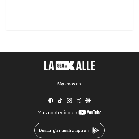
Síguenos en:
facebook
tiktok
instagram
twitter
google
youtube-
Más contenido en
footer
Descarga nuestra app en