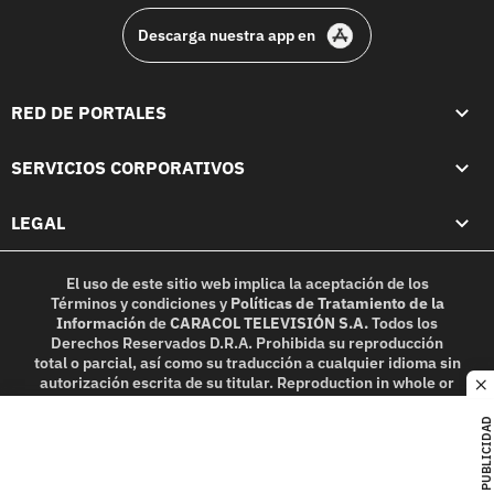
Descarga nuestra app en
RED DE PORTALES
SERVICIOS CORPORATIVOS
LEGAL
El uso de este sitio web implica la aceptación de los
Términos y condiciones
y
Políticas de Tratamiento de la
Información
de
CARACOL TELEVISIÓN S.A.
Todos los
Derechos Reservados D.R.A. Prohibida su reproducción
total o parcial, así como su traducción a cualquier idioma sin
autorización escrita de su titular. Reproduction in whole or
c
in part, or translation without written permission is
prohibited. All rights reserved 2025.
PUBLICIDAD
MIEMBRO DE: