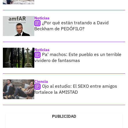
Noticias
¿Por qué están tratando a David
Beckham de PEDÓFILO?
Noticias
Pa' machos: Este pueblo es un terrible
vividero de fantasmas
Ciencia
Ojo al estudio: El SEXO entre amigos
fortalece la AMISTAD
PUBLICIDAD