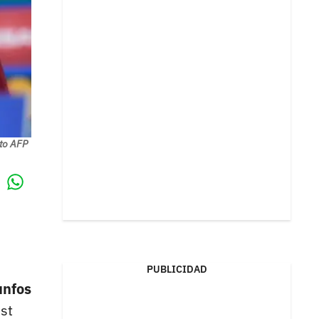
oto AFP
Whatsapp
k
PUBLICIDAD
unfos
st