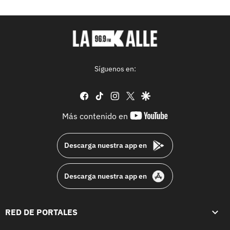
Síguenos en:
facebook
tiktok
instagram
twitter
google
youtube-
Más contenido en
footer
Descarga nuestra app en
Descarga nuestra app en
RED DE PORTALES