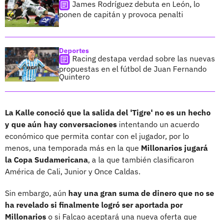
James Rodríguez debuta en León, lo
ponen de capitán y provoca penalti
Deportes
Racing destapa verdad sobre las nuevas
propuestas en el fútbol de Juan Fernando
Quintero
La Kalle conoció que la salida del 'Tigre' no es un hecho
y que aún hay conversaciones
intentando un acuerdo
económico que permita contar con el jugador, por lo
menos, una temporada más en la que
Millonarios jugará
la Copa Sudamericana
, a la que también clasificaron
América de Cali, Junior y Once Caldas.
Sin embargo, aún
hay una gran suma de dinero que no se
ha revelado si finalmente logró ser aportada por
Millonarios
o si Falcao aceptará una nueva oferta que