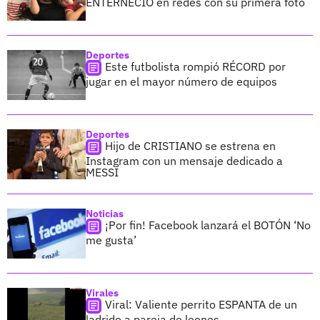
ENTERNECIÓ en redes con su primera foto
Deportes
Este futbolista rompió RÉCORD por
jugar en el mayor número de equipos
Deportes
Hijo de CRISTIANO se estrena en
Instagram con un mensaje dedicado a
MESSI
Noticias
¡Por fin! Facebook lanzará el BOTÓN ‘No
me gusta’
Virales
Viral: Valiente perrito ESPANTA de un
ladrido a pareja de leones