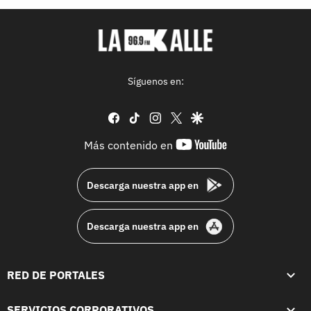
Síguenos en:
facebook
tiktok
instagram
twitter
google
youtube-
Más contenido en
footer
Descarga nuestra app en
Descarga nuestra app en
RED DE PORTALES
SERVICIOS CORPORATIVOS