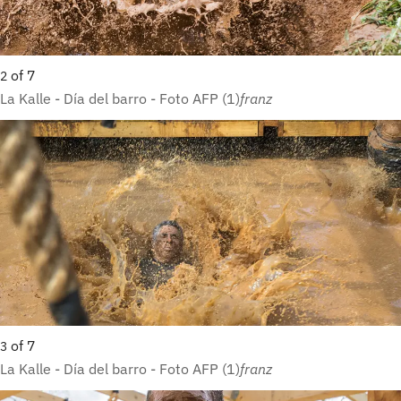
of
7
2
La Kalle - Día del barro - Foto AFP (1)
franz
of
7
3
La Kalle - Día del barro - Foto AFP (1)
franz