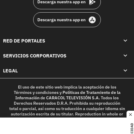
Descarga nuestra app en
Descarga nuestra app en
RED DE PORTALES
SERVICIOS CORPORATIVOS
LEGAL
El uso de este sitio web implica la aceptación de los
Términos y condiciones
y
Políticas de Tratamiento de la
Información
de
CARACOL TELEVISIÓN S.A.
Todos los
Derechos Reservados D.R.A. Prohibida su reproducción
total o parcial, así como su traducción a cualquier idioma sin
autorización escrita de su titular. Reproduction in whole or
c
in part, or translation without written permission is
prohibited. All rights reserved 2025.
PUBLICIDAD