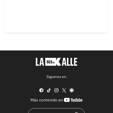
Síguenos en:
facebook
tiktok
instagram
twitter
google
youtube-
Más contenido en
footer