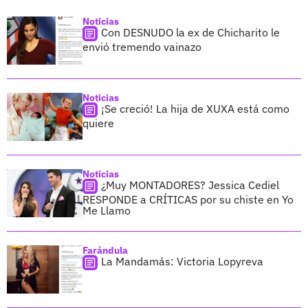
Noticias
Con DESNUDO la ex de Chicharito le
envió tremendo vainazo
Noticias
¡Se creció! La hija de XUXA está como
quiere
Noticias
¿Muy MONTADORES? Jessica Cediel
RESPONDE a CRÍTICAS por su chiste en Yo
Me Llamo
Farándula
La Mandamás: Victoria Lopyreva