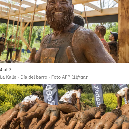
of
7
4
La Kalle - Día del barro - Foto AFP (1)
franz