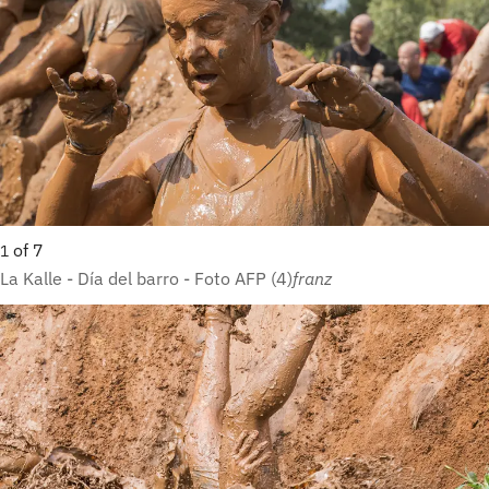
of
7
1
La Kalle - Día del barro - Foto AFP (4)
franz