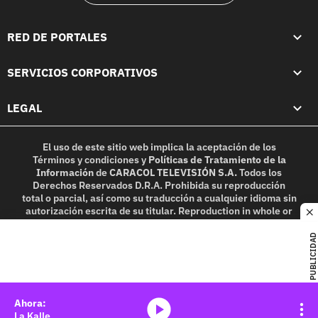
RED DE PORTALES
SERVICIOS CORPORATIVOS
LEGAL
El uso de este sitio web implica la aceptación de los
Términos y condiciones
y
Políticas de Tratamiento de la
Información
de
CARACOL TELEVISIÓN S.A.
Todos los
Derechos Reservados D.R.A. Prohibida su reproducción
total o parcial, así como su traducción a cualquier idioma sin
autorización escrita de su titular. Reproduction in whole or
c
in part, or translation without written permission is
prohibited. All rights reserved 2025.
PUBLICIDAD
MIEMBRO DE:
media-icon
La Kalle