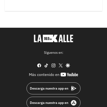
Síguenos en:
facebook
tiktok
instagram
twitter
google
youtube-
Más contenido en
footer
Descarga nuestra app en
Descarga nuestra app en