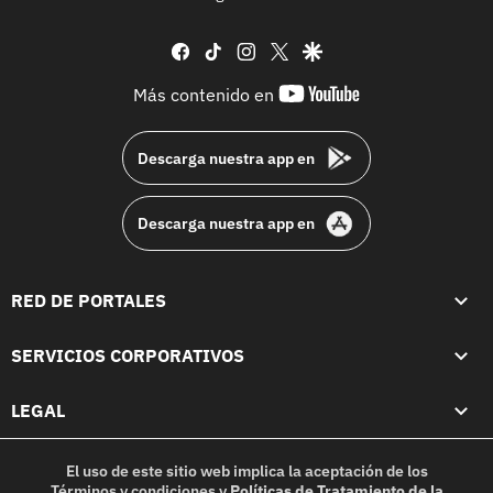
facebook
tiktok
instagram
twitter
google
youtube-
Más contenido en
footer
Descarga nuestra app en
Descarga nuestra app en
RED DE PORTALES
SERVICIOS CORPORATIVOS
LEGAL
El uso de este sitio web implica la aceptación de los
Términos y condiciones
y
Políticas de Tratamiento de la