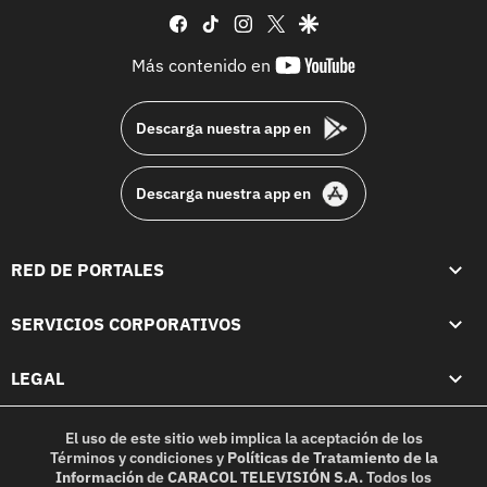
facebook
tiktok
instagram
twitter
google
youtube-
Más contenido en
footer
Descarga nuestra app en
Descarga nuestra app en
RED DE PORTALES
SERVICIOS CORPORATIVOS
LEGAL
El uso de este sitio web implica la aceptación de los
Términos y condiciones
y
Políticas de Tratamiento de la
Información
de
CARACOL TELEVISIÓN S.A.
Todos los